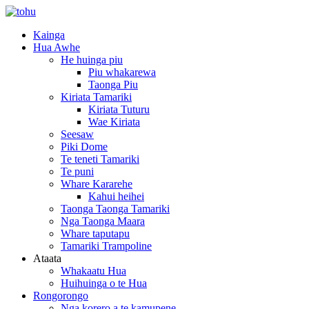
Kainga
Hua Awhe
He huinga piu
Piu whakarewa
Taonga Piu
Kiriata Tamariki
Kiriata Tuturu
Wae Kiriata
Seesaw
Piki Dome
Te teneti Tamariki
Te puni
Whare Kararehe
Kahui heihei
Taonga Taonga Tamariki
Nga Taonga Maara
Whare taputapu
Tamariki Trampoline
Ataata
Whakaatu Hua
Huihuinga o te Hua
Rongorongo
Nga korero a te kamupene