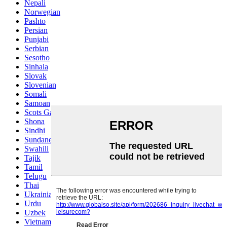
Nepali
Norwegian
Pashto
Persian
Punjabi
Serbian
Sesotho
Sinhala
Slovak
Slovenian
Somali
Samoan
Scots Gaelic
Shona
Sindhi
Sundanese
Swahili
Tajik
Tamil
Telugu
Thai
Ukrainian
Urdu
Uzbek
Vietnamese