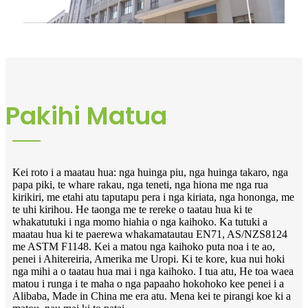
Pakihi Matua
Kei roto i a maatau hua: nga huinga piu, nga huinga takaro, nga
papa piki, te whare rakau, nga teneti, nga hiona me nga rua
kirikiri, me etahi atu taputapu pera i nga kiriata, nga hononga, me
te uhi kirihou. He taonga me te rereke o taatau hua ki te
whakatutuki i nga momo hiahia o nga kaihoko. Ka tutuki a
maatau hua ki te paerewa whakamatautau EN71, AS/NZS8124
me ASTM F1148. Kei a matou nga kaihoko puta noa i te ao,
penei i Ahitereiria, Amerika me Uropi. Ki te kore, kua nui hoki
nga mihi a o taatau hua mai i nga kaihoko. I tua atu, He toa waea
matou i runga i te maha o nga papaaho hokohoko kee penei i a
Alibaba, Made in China me era atu. Mena kei te pirangi koe ki a