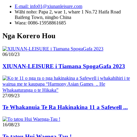
E-mail: info01@xiunanleisure.com
Wāhi noho: Papa 2, wae 1, whare 1 No.72 Haifa Road
Baifeng Town, ningbo China
Waea: 0086-15958861685
Nga Korero Hou
06/10/23
XIUNAN-LEISURE i Tiamana SpogaGafa 2023
27/09/23
Te Whakanuia Te Ra Hakinakina 11 a Safewell ...
16/08/23
To tatou Hui Waenga-Tau !