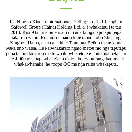
Ko Ningbo Xiunan International Trading Co., Ltd. he apiti o
Safewell Group (Haina) Holding Ltd, a, i whakatuu i te tau
2013. Kua 9 tau matou e mahi nui ana ki nga taputapu papa
takaro o waho. Kua noho matou ki te taone nui o Zhejiang
Ningbo i Haina, e tata ana ki te Tauranga Beilun me te kawe
waka tino watea. He kaiwhakarato ngaio matou mo nga taputapu
papa takaro tamariki me te waahi wheketere e hono ana neke atu
i te 4,900 mita tapawha. Kei a matou he roopu rangahau me te
whakawhanake, he roopu QC me nga raina whakaputa.