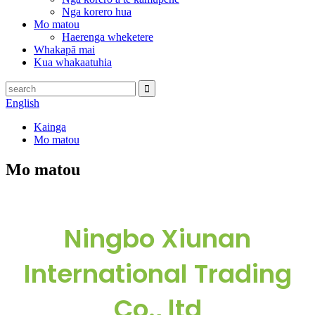
Nga korero hua
Mo matou
Haerenga wheketere
Whakapā mai
Kua whakaatuhia
English
Kainga
Mo matou
Mo matou
Ningbo Xiunan
International Trading
Co., ltd