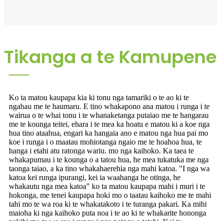
Tikanga a te Kamupene
Ko ta matou kaupapa kia ki tonu nga tamariki o te ao ki te
ngahau me te haumaru. E tino whakapono ana matou i runga i te
wairua o te whai tonu i te whanaketanga putaiao me te hangarau
me te kounga teitei, ehara i te mea ka hoatu e matou ki a koe nga
hua tino ataahua, engari ka hangaia ano e matou nga hua pai mo
koe i runga i o maatau mohiotanga ngaio me te hoahoa hua, te
hanga i etahi atu ratonga wariu. mo nga kaihoko. Ka taea te
whakapumau i te kounga o a tatou hua, he mea tukatuka me nga
taonga taiao, a ka tino whakahaerehia nga mahi katoa. "I nga wa
katoa kei runga ipurangi, kei ia waahanga he otinga, he
whakautu nga mea katoa" ko ta matou kaupapa mahi i muri i te
hokonga, me tenei kaupapa hoki mo o taatau kaihoko me te mahi
tahi mo te wa roa ki te whakatakoto i te turanga pakari. Ka mihi
maioha ki nga kaihoko puta noa i te ao ki te whakarite hononga