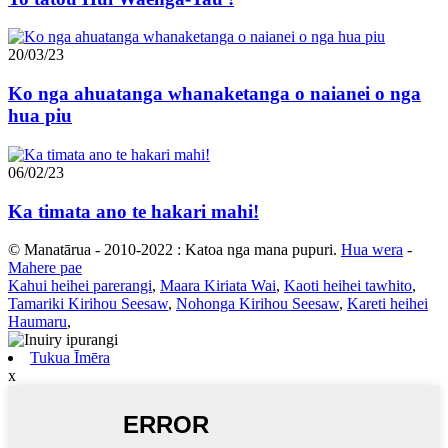
20/03/23
Ko nga ahuatanga whanaketanga o naianei o nga
hua piu
06/02/23
Ka timata ano te hakari mahi!
© Manatārua - 2010-2022 : Katoa nga mana pupuri.
Hua wera
-
Mahere pae
Kahui heihei parerangi
,
Maara Kiriata Wai
,
Kaoti heihei tawhito
,
Tamariki Kirihou Seesaw
,
Nohonga Kirihou Seesaw
,
Kareti heihei
Haumaru
,
Tukua Īmēra
x