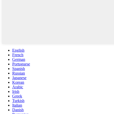
English
French
German
Portuguese
Spanish
Russian
Japanese
Korean
Arabic
Irish
Greek
Turkish
Italian
Danish