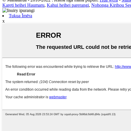
Kareti heihei Haumaru
,
Kahui heihei parerangi
,
Nohonga Kirihou Se
Tukua Īmēra
x