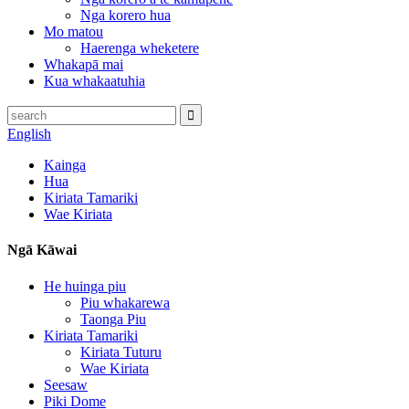
Nga korero hua
Mo matou
Haerenga wheketere
Whakapā mai
Kua whakaatuhia
English
Kainga
Hua
Kiriata Tamariki
Wae Kiriata
Ngā Kāwai
He huinga piu
Piu whakarewa
Taonga Piu
Kiriata Tamariki
Kiriata Tuturu
Wae Kiriata
Seesaw
Piki Dome