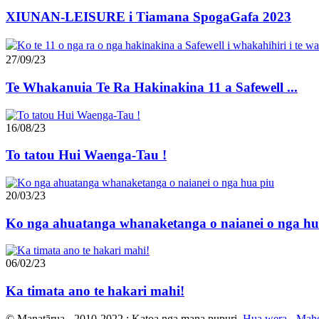
XIUNAN-LEISURE i Tiamana SpogaGafa 2023
27/09/23
Te Whakanuia Te Ra Hakinakina 11 a Safewell ...
16/08/23
To tatou Hui Waenga-Tau !
20/03/23
Ko nga ahuatanga whanaketanga o naianei o nga hu
06/02/23
Ka timata ano te hakari mahi!
© Manatārua - 2010-2022 : Katoa nga mana pupuri.
Hua wera
-
Mahe