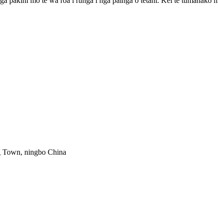
a pakihi mo te wa roa i runga i nga painga o tetahi. Kei te tumanako ma
g Town, ningbo China