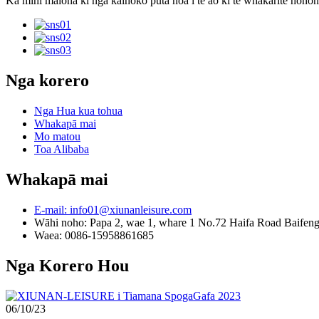
Ka mihi maioha ki nga kaihoko puta noa i te ao ki te whakarite honong
Nga korero
Nga Hua kua tohua
Whakapā mai
Mo matou
Toa Alibaba
Whakapā mai
E-mail: info01@xiunanleisure.com
Wāhi noho: Papa 2, wae 1, whare 1 No.72 Haifa Road Baifen
Waea: 0086-15958861685
Nga Korero Hou
06/10/23