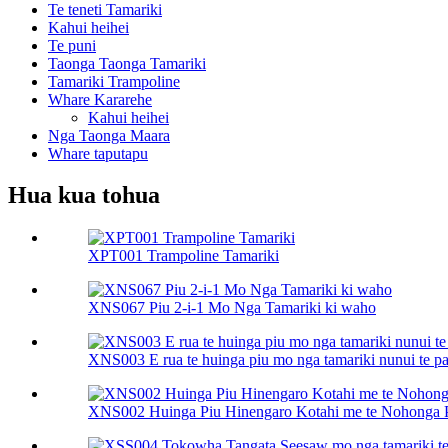
Te teneti Tamariki
Kahui heihei
Te puni
Taonga Taonga Tamariki
Tamariki Trampoline
Whare Kararehe
Kahui heihei
Nga Taonga Maara
Whare taputapu
Hua kua tohua
XPT001 Trampoline Tamariki
XNS067 Piu 2-i-1 Mo Nga Tamariki ki waho
XNS003 E rua te huinga piu mo nga tamariki nunui te p
XNS002 Huinga Piu Hinengaro Kotahi me te Nohonga 