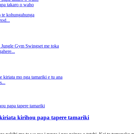
apa takaro o waho
tod...
ahere...
...
iriata kirihou papa tapere tamariki