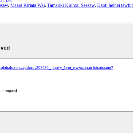
esaw
,
Maara Kiriata Wai
,
Tamariki Kirihou Seesaw
,
Kaoti heihei tawhi