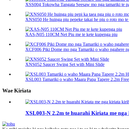
XSS004 Tokowha Tangata Seesaw mo nga tamariki te p
XNS050 He huinga piu pepeke takai he piu o roto mo te 
XAS-N05 110CM Net Piu me te kete kupenga piu
XCF006 Piki Dome mo nga Tamariki o waho ngahere ng
XNS052 Saucer Swing Set with Mini Slide
XSL003 Tamariki o waho Maara Papa Tapere 2.2m Frees
Wae Kiriata
XSL003-N 2.2m te huarahi Kiriata me nga k