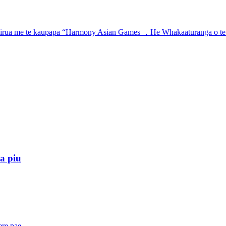
a piu
re pae