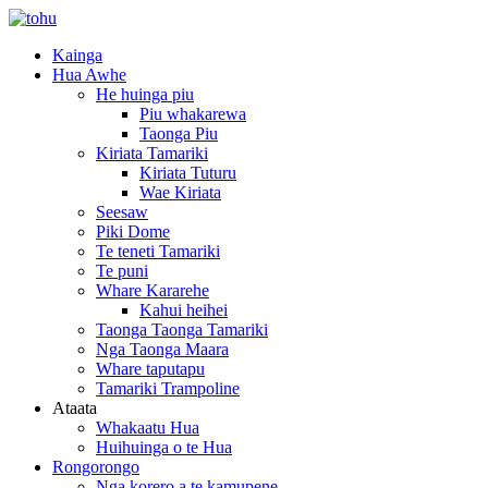
Kainga
Hua Awhe
He huinga piu
Piu whakarewa
Taonga Piu
Kiriata Tamariki
Kiriata Tuturu
Wae Kiriata
Seesaw
Piki Dome
Te teneti Tamariki
Te puni
Whare Kararehe
Kahui heihei
Taonga Taonga Tamariki
Nga Taonga Maara
Whare taputapu
Tamariki Trampoline
Ataata
Whakaatu Hua
Huihuinga o te Hua
Rongorongo
Nga korero a te kamupene