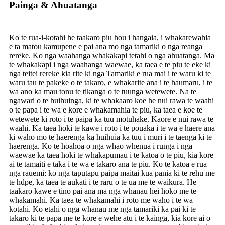
Painga & Ahuatanga
Ko te rua-i-kotahi he taakaro piu hou i hangaia, i whakarewahia
e ta matou kamupene e pai ana mo nga tamariki o nga reanga
rereke. Ko nga waahanga whakakapi tetahi o nga ahuatanga. Ma
te whakakapi i nga waahanga waewae, ka taea e te piu te eke ki
nga teitei rereke kia rite ki nga Tamariki e rua mai i te waru ki te
waru tau te pakeke o te takaro, e whakarite ana i te haumaru, i te
wa ano ka mau tonu te tikanga o te tuunga wetewete. Na te
ngawari o te huihuinga, ki te whakaaro koe he nui rawa te waahi
o te papa i te wa e kore e whakamahia te piu, ka taea e koe te
wetewete ki roto i te paipa ka tuu motuhake. Kaore e nui rawa te
waahi. Ka taea hoki te kawe i roto i te pouaka i te wa e haere ana
ki waho mo te haerenga ka huihuia ka tuu i muri i te taenga ki te
haerenga. Ko te hoahoa o nga whao whenua i runga i nga
waewae ka taea hoki te whakapumau i te katoa o te piu, kia kore
ai te tamaiti e taka i te wa e takaro ana te piu. Ko te katoa e rua
nga rauemi: ko nga taputapu paipa maitai kua pania ki te rehu me
te hdpe, ka taea te aukati i te raru o te ua me te waikura. He
taakaro kawe e tino pai ana ma nga whanau hei hoko me te
whakamahi. Ka taea te whakamahi i roto me waho i te wa
kotahi. Ko etahi o nga whanau me nga tamariki ka pai ki te
takaro ki te papa me te kore e wehe atu i te kainga, kia kore ai o