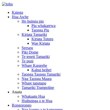
Kainga
Hua Awhe
He huinga piu
Piu whakarewa
Taonga Piu
Kiriata Tamariki
Kiriata Tuturu
Wae Kiriata
Seesaw
Piki Dome
Te teneti Tamariki
Te puni
Whare Kararehe
Kahui heihei
Taonga Taonga Tamariki
Nga Taonga Maara
Whare taputapu
Tamariki Trampoline
Ataata
Whakaatu Hua
Huihuinga o te Hua
Rongorongo
Nga korero a te kamupene