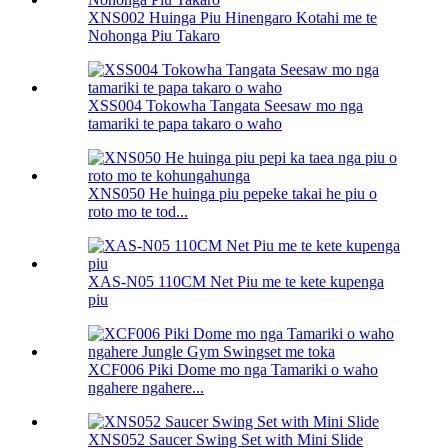
XNS002 Huinga Piu Hinengaro Kotahi me te
Nohonga Piu Takaro
XSS004 Tokowha Tangata Seesaw mo nga
tamariki te papa takaro o waho
XNS050 He huinga piu pepeke takai he piu o
roto mo te tod...
XAS-N05 110CM Net Piu me te kete kupenga
piu
XCF006 Piki Dome mo nga Tamariki o waho
ngahere ngahere...
XNS052 Saucer Swing Set with Mini Slide