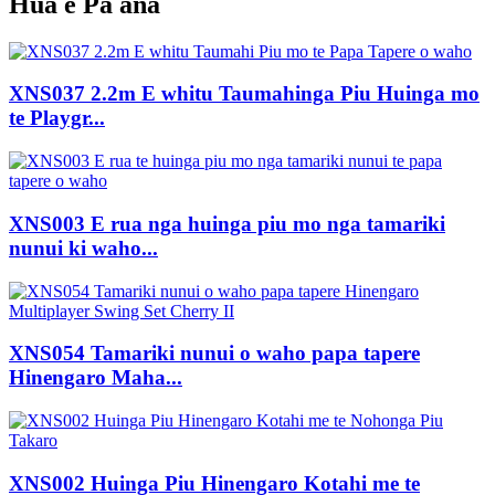
Hua e Pa ana
XNS037 2.2m E whitu Taumahinga Piu Huinga mo
te Playgr...
XNS003 E rua nga huinga piu mo nga tamariki
nunui ki waho...
XNS054 Tamariki nunui o waho papa tapere
Hinengaro Maha...
XNS002 Huinga Piu Hinengaro Kotahi me te