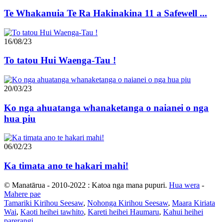
Te Whakanuia Te Ra Hakinakina 11 a Safewell ...
16/08/23
To tatou Hui Waenga-Tau !
20/03/23
Ko nga ahuatanga whanaketanga o naianei o nga
hua piu
06/02/23
Ka timata ano te hakari mahi!
© Manatārua - 2010-2022 : Katoa nga mana pupuri.
Hua wera
-
Mahere pae
Tamariki Kirihou Seesaw
,
Nohonga Kirihou Seesaw
,
Maara Kiriata
Wai
,
Kaoti heihei tawhito
,
Kareti heihei Haumaru
,
Kahui heihei
parerangi
,