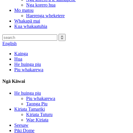
Nga korero hua
Mo matou
Haerenga wheketere
Whakapā mai
Kua whakaatuhia
English
Kainga
Hua
He huinga piu
Piu whakarewa
Ngā Kāwai
He huinga piu
Piu whakarewa
Taonga Piu
Kiriata Tamariki
Kiriata Tuturu
Wae Kiriata
Seesaw
Piki Dome