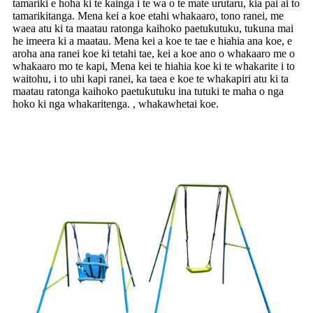
tamariki e hoha ki te kainga i te wa o te mate urutaru, kia pai ai to
tamarikitanga. Mena kei a koe etahi whakaaro, tono ranei, me
waea atu ki ta maatau ratonga kaihoko paetukutuku, tukuna mai
he imeera ki a maatau. Mena kei a koe te tae e hiahia ana koe, e
aroha ana ranei koe ki tetahi tae, kei a koe ano o whakaaro me o
whakaaro mo te kapi, Mena kei te hiahia koe ki te whakarite i to
waitohu, i to uhi kapi ranei, ka taea e koe te whakapiri atu ki ta
maatau ratonga kaihoko paetukutuku ina tutuki te maha o nga
hoko ki nga whakaritenga. , whakawhetai koe.