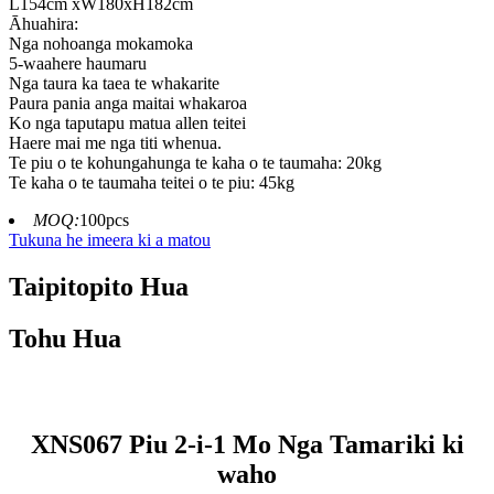
L154cm xW180xH182cm
Āhuahira:
Nga nohoanga mokamoka
5-waahere haumaru
Nga taura ka taea te whakarite
Paura pania anga maitai whakaroa
Ko nga taputapu matua allen teitei
Haere mai me nga titi whenua.
Te piu o te kohungahunga te kaha o te taumaha: 20kg
Te kaha o te taumaha teitei o te piu: 45kg
MOQ:
100pcs
Tukuna he imeera ki a matou
Taipitopito Hua
Tohu Hua
XNS067 Piu 2-i-1 Mo Nga Tamariki ki
waho