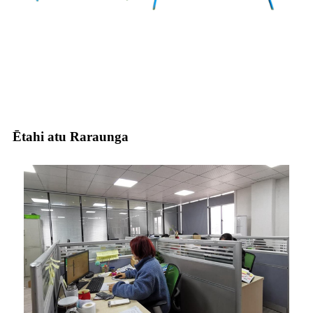
Ētahi atu Raraunga