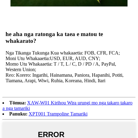
he aha nga ratonga ka taea e matou te
whakarato?
Nga Tikanga Tukunga Kua whakaaetia: FOB, CFR, FCA;
Moni Utu Whakaaetia:USD, EUR, AUD, CNY;
Momo Utu Whakaaetia: T / T, L / C, D / PD / A, PayPal,
Western Union;
Reo: Korero: Ingarihi, Hainamana, Paniora, Hapanihi, Potiti,
Tiamana, Arapi, Wiwi, Ruhia, Koreana, Hindi, Itari
Tōmua:
XAW-W01 Kirihou Wira urungi mo nga takaro takaro
a nga tamariki
Panuku:
XPT001 Trampoline Tamariki