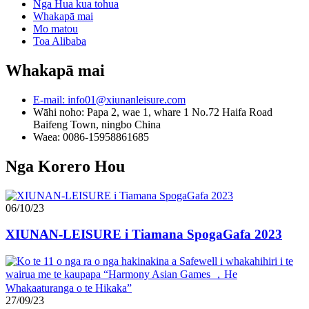
Nga Hua kua tohua
Whakapā mai
Mo matou
Toa Alibaba
Whakapā mai
E-mail: info01@xiunanleisure.com
Wāhi noho: Papa 2, wae 1, whare 1 No.72 Haifa Road
Baifeng Town, ningbo China
Waea: 0086-15958861685
Nga Korero Hou
06/10/23
XIUNAN-LEISURE i Tiamana SpogaGafa 2023
27/09/23