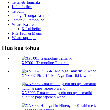
Te teneti Tamariki
Kahui heihei
Te puni
Taonga Taonga Tamariki
Tamariki Trampoline
Whare Kararehe
Kahui heihei
Nga Taonga Maara
Whare taputapu
Hua kua tohua
XPT001 Trampoline Tamariki
XNS067 Piu 2-i-1 Mo Nga Tamariki ki waho
XNS003 E rua te huinga piu mo nga tamariki
nunui te papa tapere o waho