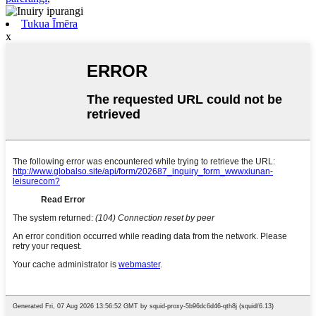
Tukua Īmēra
x